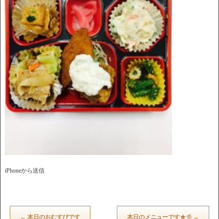
iPhoneから送信
←
本日のおむすびです
本日のメニューです★彡
→