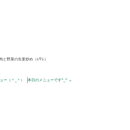
肉と野菜の生姜炒め（≧∇≦）
ュー（＾_＾）
本日のメニューです^_^
→