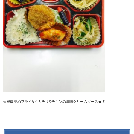
蓮根肉詰めフライ&イカチリ&チキンの味噌クリームソース★彡