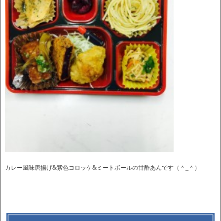
カレー風味唐揚げ&紫色コロッケ&ミートボールの甘酢あんです（＾_＾）