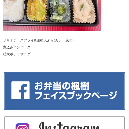
ササミチーズフライ&蓮根天ぷら(カレー風味)
煮込みハンバーグ
明太ポテトサラダ