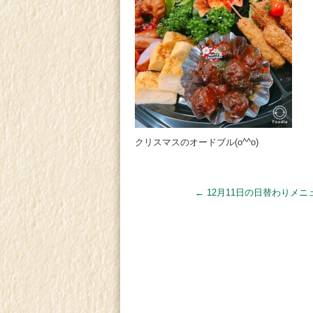
クリスマスのオードブル(o^^o)
←
12月11日の日替わりメニ