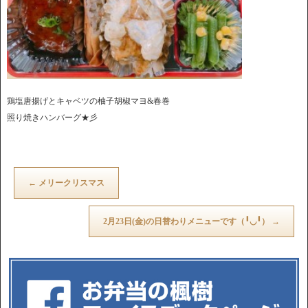
鶏塩唐揚げとキャベツの柚子胡椒マヨ&春巻
照り焼きハンバーグ★彡
←
メリークリスマス
2月23日(金)の日替わりメニューです（╹◡╹）
→